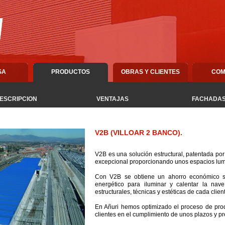
SA
PRODUCTOS
OBRAS Y CLIENTES
COM
ESCRIPCION
VENTAJAS
FACHADA
V2B (VILLOAR 2 BANCO).
V2B es una solución estructural, patentada por
excepcional proporcionando unos espacios lum
Con V2B se obtiene un ahorro económico s
energético para iluminar y calentar la nav
estructurales, técnicas y estéticas de cada clien
En Añuri hemos optimizado el proceso de pr
clientes en el cumplimiento de unos plazos y pr